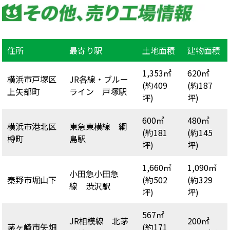
住所
最寄り駅
土地面積
建物面積
1,353㎡
620㎡
横浜市戸塚区
JR各線・ブルー
(約409
(約187
上矢部町
ライン 戸塚駅
坪)
坪)
600㎡
480㎡
横浜市港北区
東急東横線 綱
(約181
(約145
樽町
島駅
坪)
坪)
1,660㎡
1,090㎡
小田急小田急
秦野市堀山下
(約502
(約329
線 渋沢駅
坪)
坪)
567㎡
JR相模線 北茅
200㎡
茅ヶ崎市矢畑
(約171