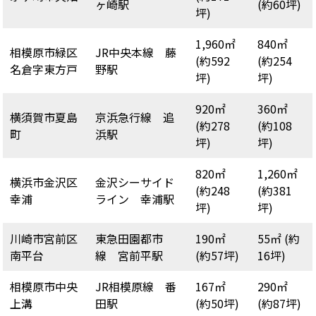
ヶ崎駅
(約60坪)
坪)
1,960㎡
840㎡
相模原市緑区
JR中央本線 藤
(約592
(約254
名倉字東方戸
野駅
坪)
坪)
920㎡
360㎡
横須賀市夏島
京浜急行線 追
(約278
(約108
町
浜駅
坪)
坪)
820㎡
1,260㎡
横浜市金沢区
金沢シーサイド
(約248
(約381
幸浦
ライン 幸浦駅
坪)
坪)
川崎市宮前区
東急田園都市
190㎡
55㎡ (約
南平台
線 宮前平駅
(約57坪)
16坪)
相模原市中央
JR相模原線 番
167㎡
290㎡
上溝
田駅
(約50坪)
(約87坪)